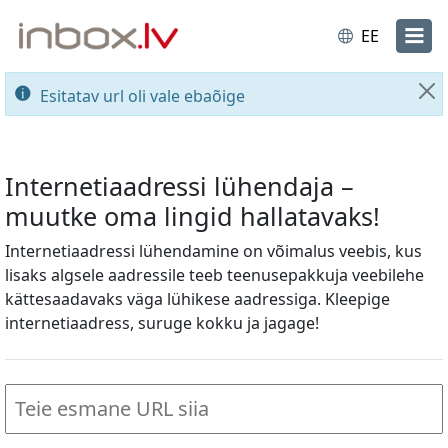
EE
Esitatav url oli vale ebaõige
Su
Internetiaadressi lühendaja –
muutke oma lingid hallatavaks!
Internetiaadressi lühendamine on võimalus veebis, kus
lisaks algsele aadressile teeb teenusepakkuja veebilehe
kättesaadavaks väga lühikese aadressiga. Kleepige
internetiaadress, suruge kokku ja jagage!