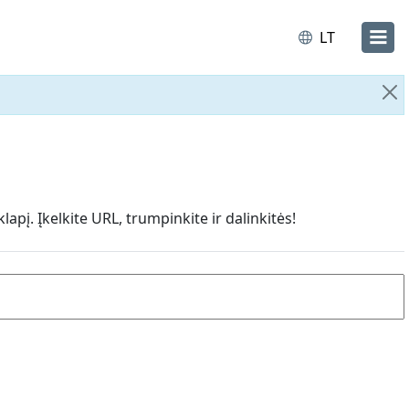
LT
Už
į. Įkelkite URL, trumpinkite ir dalinkitės!