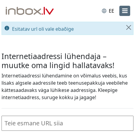
EE
Esitatav url oli vale ebaõige
Su
Internetiaadressi lühendaja –
muutke oma lingid hallatavaks!
Internetiaadressi lühendamine on võimalus veebis, kus
lisaks algsele aadressile teeb teenusepakkuja veebilehe
kättesaadavaks väga lühikese aadressiga. Kleepige
internetiaadress, suruge kokku ja jagage!