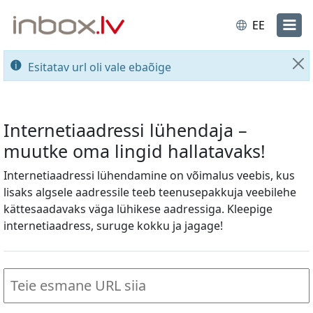
EE
Esitatav url oli vale ebaõige
Su
Internetiaadressi lühendaja –
muutke oma lingid hallatavaks!
Internetiaadressi lühendamine on võimalus veebis, kus
lisaks algsele aadressile teeb teenusepakkuja veebilehe
kättesaadavaks väga lühikese aadressiga. Kleepige
internetiaadress, suruge kokku ja jagage!