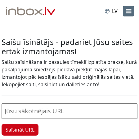
LV
Saišu īsinātājs - padariet Jūsu saites
ērtāk izmantojamas!
Saišu saīsināšana ir pasaules tīmeklī izplatīta prakse, kurā
pakalpojuma sniedzējs piedāvā piekļūt mājas lapai,
izmantojot pēc iespējas īsāku saiti oriģinālās saites vietā.
Iekopējiet saiti, saīsiniet un dalieties ar to!
Saīsināt URL