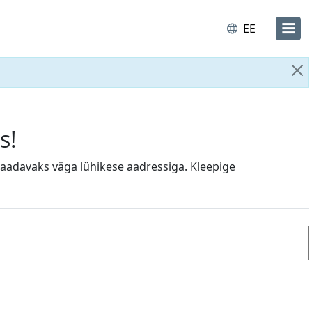
EE
Su
s!
saadavaks väga lühikese aadressiga. Kleepige