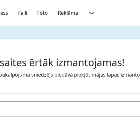
ness
Faili
Foto
Reklāma
u saites ērtāk izmantojamas!
 pakalpojuma sniedzējs piedāvā piekļūt mājas lapai, izmantojo