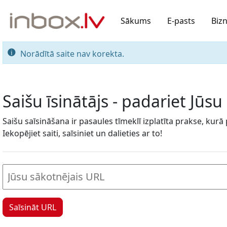
Sākums
E-pasts
Biz
Norādītā saite nav korekta.
Saišu īsinātājs - padariet Jūs
Saišu saīsināšana ir pasaules tīmeklī izplatīta prakse, kurā
Iekopējiet saiti, saīsiniet un dalieties ar to!
Saīsināt URL