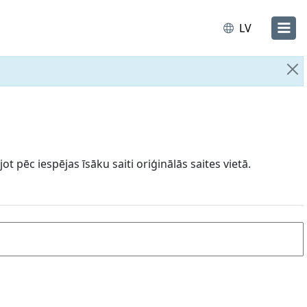
LV
Ai
t pēc iespējas īsāku saiti oriģinālās saites vietā.