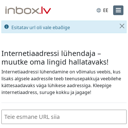
EE
Esitatav url oli vale ebaõige
Su
Internetiaadressi lühendaja –
muutke oma lingid hallatavaks!
Internetiaadressi lühendamine on võimalus veebis, kus
lisaks algsele aadressile teeb teenusepakkuja veebilehe
kättesaadavaks väga lühikese aadressiga. Kleepige
internetiaadress, suruge kokku ja jagage!